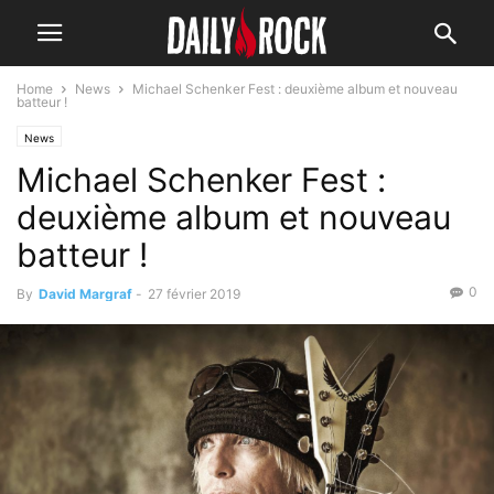
Home
News
Michael Schenker Fest : deuxième album et nouveau
batteur !
News
Michael Schenker Fest :
deuxième album et nouveau
batteur !
0
By
David Margraf
-
27 février 2019