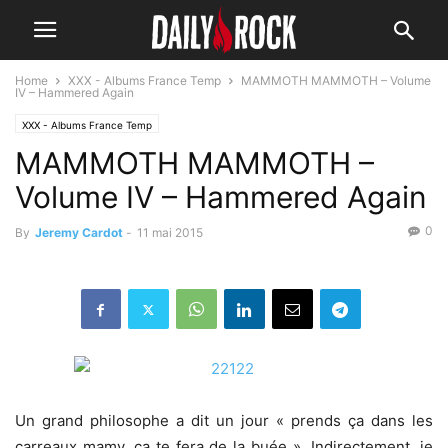
Home
XXX - Albums France Temp
MAMMOTH MAMMOTH – Volume
IV – Hammered Again
XXX - Albums France Temp
MAMMOTH MAMMOTH –
Volume IV – Hammered Again
0
By
Jeremy Cardot
-
11 mai 2015
Un grand philosophe a dit un jour « prends ça dans les
carreaux mamy, ça te fera de la buée ». Indirectement, je