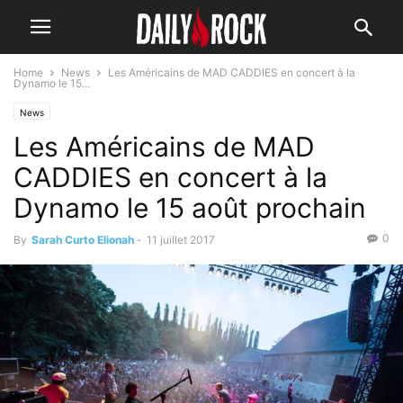
Home
News
Les Américains de MAD CADDIES en concert à la
Dynamo le 15...
News
Les Américains de MAD
CADDIES en concert à la
Dynamo le 15 août prochain
0
By
Sarah Curto Elionah
-
11 juillet 2017