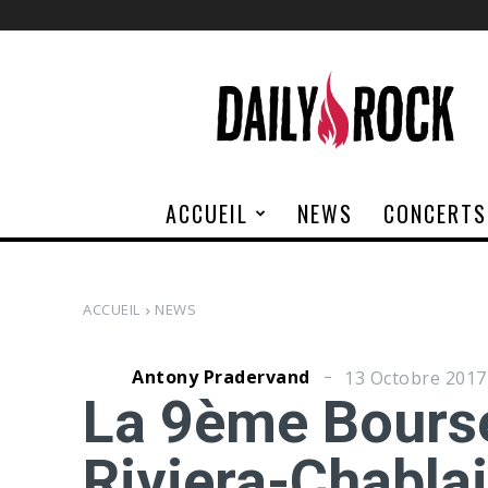
Daily
Rock
ACCUEIL
NEWS
CONCERTS
ACCUEIL
NEWS
Antony Pradervand
13 Octobre 2017
La 9ème Bours
Riviera-Chablai