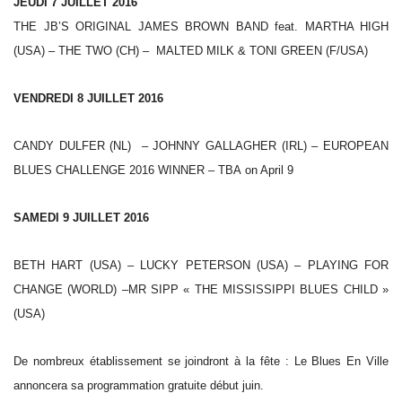
JEUDI 7 JUILLET 2016
THE JB’S ORIGINAL JAMES BROWN BAND
feat. MARTHA HIGH
(USA) –
THE TWO (CH) – MALTED MILK & TONI GREEN (F/USA)
VENDREDI 8 JUILLET 2016
CANDY DULFER (NL) –
JOHNNY GALLAGHER (IRL) –
EUROPEAN
BLUES CHALLENGE 2016 WINNER – TBA on April 9
SAMEDI 9 JUILLET 2016
BETH HART (USA) – LUCKY PETERSON (USA) –
PLAYING FOR
CHANGE (WORLD) –
MR SIPP « THE MISSISSIPPI BLUES CHILD »
(USA)
De nombreux établissement se joindront à la fête : Le Blues En Ville
annoncera sa programmation gratuite début juin.