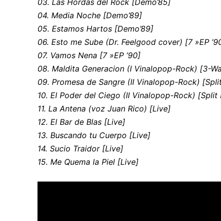
03. Las Hordas del Rock [Demo’85]
04. Media Noche [Demo’89]
05. Estamos Hartos [Demo’89]
06. Esto me Sube (Dr. Feelgood cover) [7 »EP ’9
07. Vamos Nena [7 »EP ’90]
08. Maldita Generacion (I Vinalopop-Rock) [3-Way
09. Promesa de Sangre (II Vinalopop-Rock) [Split
10. El Poder del Ciego (II Vinalopop-Rock) [Split 
11. La Antena (voz Juan Rico) [Live]
12. El Bar de Blas [Live]
13. Buscando tu Cuerpo [Live]
14. Sucio Traidor [Live]
15. Me Quema la Piel [Live]