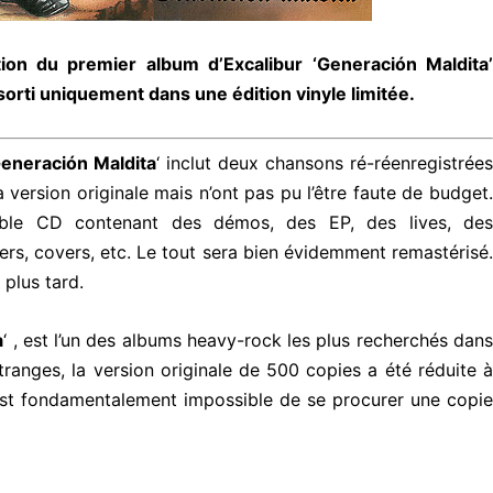
tion du premier album d’Excalibur ‘Generación Maldita’
sorti uniquement dans une édition vinyle limitée.
eneración Maldita
‘ inclut deux chansons ré-réenregistrée
version originale mais n’ont pas pu l’être faute de budget.
uble CD contenant des démos, des EP, des lives, des
yers, covers, etc. Le tout sera bien évidemment remastérisé.
 plus tard.
a
‘ , est l’un des albums heavy-rock les plus recherchés dan
tranges, la version originale de 500 copies a été réduite à
 est fondamentalement impossible de se procurer une copie