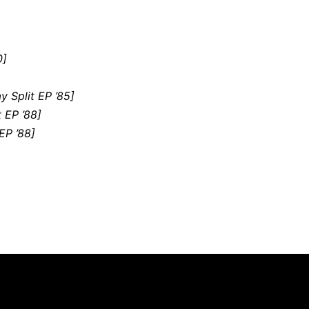
0]
 Split EP ’85]
 EP ’88]
EP ’88]