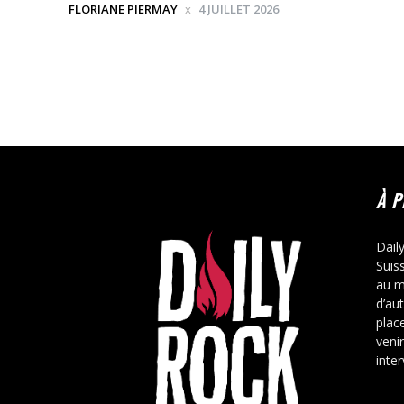
FLORIANE PIERMAY
4 JUILLET 2026
À 
Dail
Suis
au m
d’au
place
veni
inte