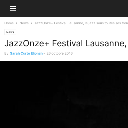
Home
News
JazzOnze+ Festival Lausanne, le jazz sous toutes ses form
News
JazzOnze+ Festival Lausanne, l
By
Sarah Curto Elionah
-
26 octobre 2016