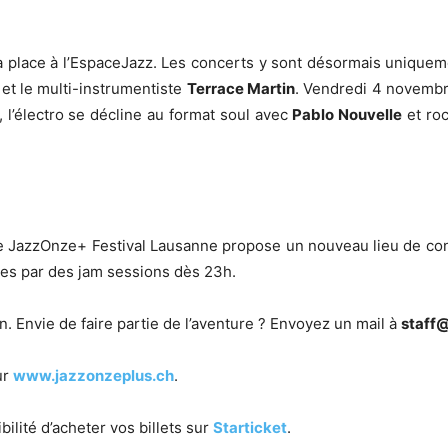
 place à l’EspaceJazz. Les concerts y sont désormais uniqueme
et le multi-­instrumentiste
Terrace Martin
. Vendredi 4 novembre
l’électro se décline au format soul avec
Pablo Nouvelle
et ro
le JazzOnze+ Festival Lausanne propose un nouveau lieu de co
ées par des jam sessions dès 23h.
. Envie de faire partie de l’aventure ? Envoyez un mail à
staff
ur
www.jazzonzeplus.ch
.
ilité d’acheter vos billets sur
Starticket
.