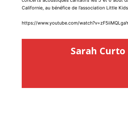
concerts acoustiques caritatifs les 5 et 6 août 
Californie, au bénéfice de l’association Little Kid
https://www.youtube.com/watch?v=zF5iiMQLga
Sarah Curto 