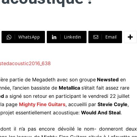
WhatsApp
Linkedin
Email
remière partie de Megadeth avec son groupe
Newsted
en
née, l’ancien bassiste de
Metallica
s’était fait assez rare
ed
a signé son retour en participant le vendredi 22 juillet
 la page
Mighty Fine Guitars
, accueilli par
Stevie Coyle
,
 projet essentiellement acoustique:
Would And Steal
.
dont il n’a pas encore dévoilé le nom- donneront deu