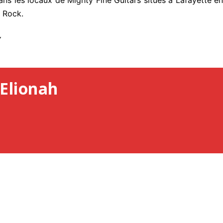
dans les locaux de Mighty Fine Guitars situés à Lafayette en
s Rock.
Y
Elionah