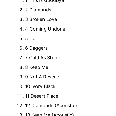
1 This Is Goodbye
2 Diamonds
3 Broken Love
4 Coming Undone
5 Up
6 Daggers
7 Cold As Stone
8 Keep Me
9 Not A Rescue
10 Ivory Black
11 Desert Place
12 Diamonds (Acoustic)
13 Keep Me (Acoustic)