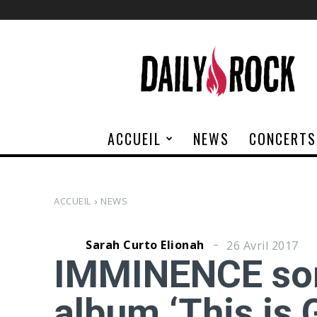
Daily
Rock
ACCUEIL
NEWS
CONCERTS
ACCUEIL
NEWS
Sarah Curto Elionah
26 Avril 2017
IMMINENCE sor
album ‘This is