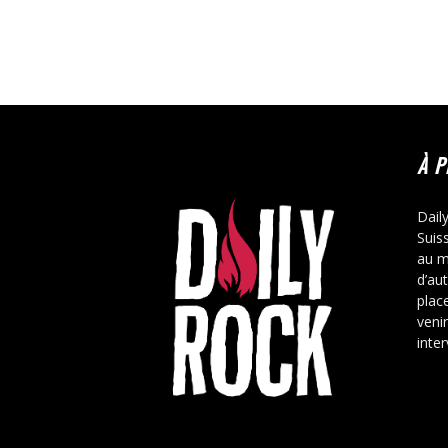
À 
Dail
Suis
au m
d’au
place
veni
inte