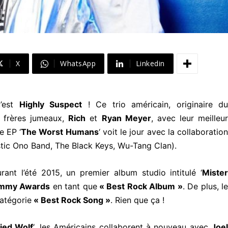
X
WhatsApp
Linkedin
u’est
Highly Suspect
! Ce trio américain, originaire du
 frères jumeaux,
Rich
et
Ryan Meyer
, avec leur meilleur
e EP ‘
The Worst Humans
‘ voit le jour avec la collaboratio
astic Ono Band, The Black Keys, Wu-Tang Clan).
rant l’été 2015, un premier album studio intitulé ‘
Mister
mmy Awards
en tant que
« Best Rock Album »
. De plus, l
atégorie
« Best Rock Song »
. Rien que ça !
ied Wolf
‘, les Américains collaborent à nouveau avec
Joel