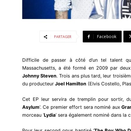
Facebook
PARTAGER
Difficile de passer à côté d’un tel talent q
Massachusetts, a été formé en 2009 par deux
Johnny Steven
. Trois ans plus tard, leur troisièm
du producteur
Joel Hamilton
(Elvis Costello, Pl
Cet EP leur servira de tremplin pour sortir, du
Asylum
‘. Ce premier effort sera nominé aux
Gra
morceau ‘
Lydia
‘ sera également nominé dans la c
Pour leur second opus baptisé ‘
The Boy Who D