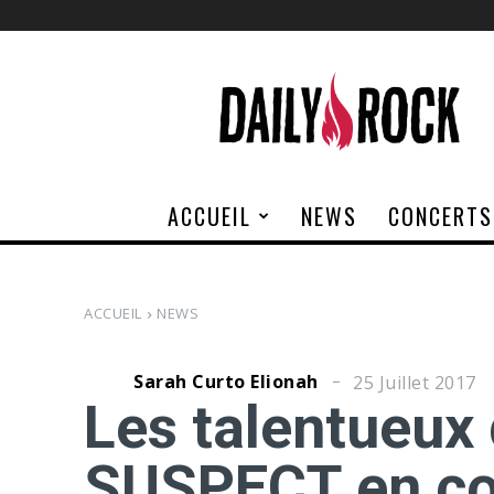
Daily
Rock
ACCUEIL
NEWS
CONCERTS
ACCUEIL
NEWS
Sarah Curto Elionah
25 Juillet 2017
Les talentueux
SUSPECT en co