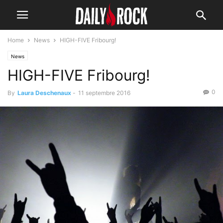
Home
News
HIGH-FIVE Fribourg!
News
HIGH-FIVE Fribourg!
0
By
Laura Deschenaux
-
11 septembre 2016