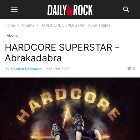
Home
Albums
HARDCORE SUPERSTAR – Abrakadabra
Albums
HARDCORE SUPERSTAR –
Abrakadabra
0
By
Sandra Lehmann
-
2 février 2022