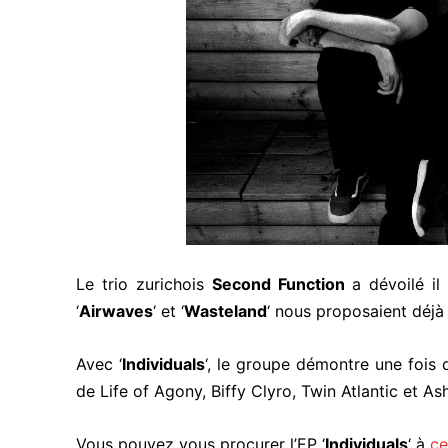
Le trio zurichois
Second Function
a dévoilé il
‘
Airwaves
‘ et ‘
Wasteland
‘ nous proposaient déjà
Avec ‘
Individuals
‘, le groupe démontre une fois 
de Life of Agony, Biffy Clyro, Twin Atlantic et As
Vous pouvez vous procurer l’EP ‘
Individuals
‘ à
ce