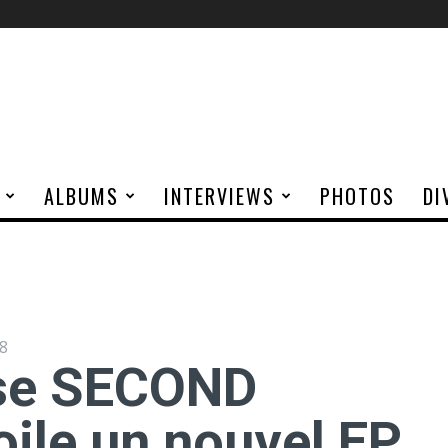
ALBUMS
INTERVIEWS
PHOTOS
DI
8
sse SECOND
ile un nouvel EP