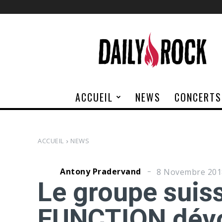
Daily
Rock
ACCUEIL
NEWS
CONCERTS
ACCUEIL
NEWS
Antony Pradervand
8 Novembre 201
Le groupe sui
FUNCTION dévo