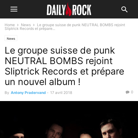
Home
News
Le groupe suisse de punk NEUTRAL BOMBS rejoint
Sliptrick Records et prépare...
News
Le groupe suisse de punk
NEUTRAL BOMBS rejoint
Sliptrick Records et prépare
un nouvel album !
0
By
Antony Pradervand
-
17 avril 2018