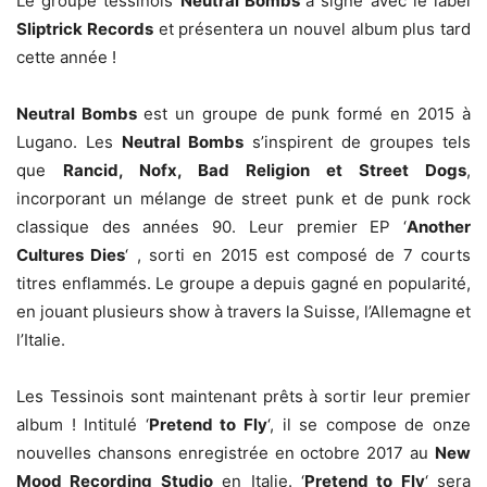
Le groupe tessinois
Neutral Bombs
a signé avec le label
Sliptrick Records
et présentera un nouvel album plus tard
cette année !
Neutral Bombs
est un groupe de punk formé en 2015 à
Lugano. Les
Neutral Bombs
s’inspirent de groupes tels
que
Rancid, Nofx, Bad Religion et Street Dogs
,
incorporant un mélange de street punk et de punk rock
classique des années 90. Leur premier EP ‘
Another
Cultures Dies
‘ , sorti en 2015 est composé de 7 courts
titres enflammés. Le groupe a depuis gagné en popularité,
en jouant plusieurs show à travers la Suisse, l’Allemagne et
l’Italie.
Les Tessinois sont maintenant prêts à sortir leur premier
album ! Intitulé ‘
Pretend to Fly
‘, il se compose de onze
nouvelles chansons enregistrée en octobre 2017 au
New
Mood Recording Studio
en Italie. ‘
Pretend to Fly
‘ sera