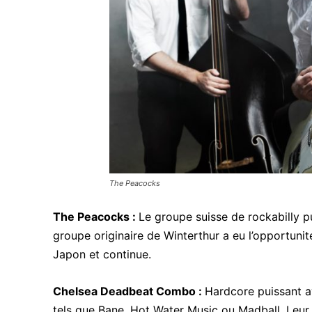
The Peacocks
The Peacocks :
Le groupe suisse de rockabilly p
groupe originaire de Winterthur a eu l’opportuni
Japon et continue.
Chelsea Deadbeat Combo :
Hardcore puissant av
tels que Bane, Hot Water Music ou Madball. Leur