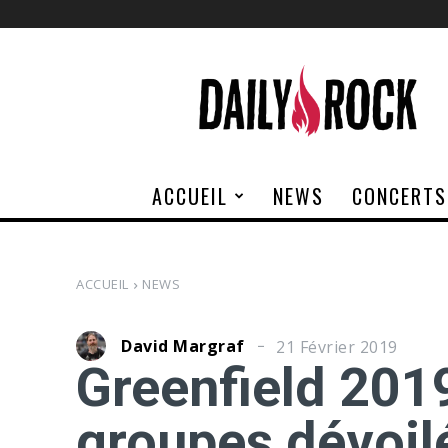
Daily
Rock
ACCUEIL
NEWS
CONCERTS
ACCUEIL
NEWS
David Margraf
21 Février 2019
Greenfield 201
groupes dévoilé