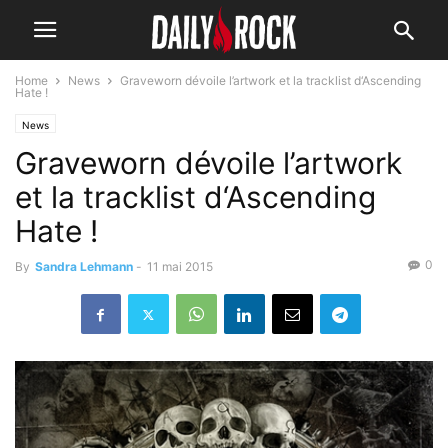
Home
News
Graveworn dévoile l’artwork et la tracklist d‘Ascending
Hate !
News
Graveworn dévoile l’artwork
et la tracklist d‘Ascending
Hate !
0
By
Sandra Lehmann
-
11 mai 2015