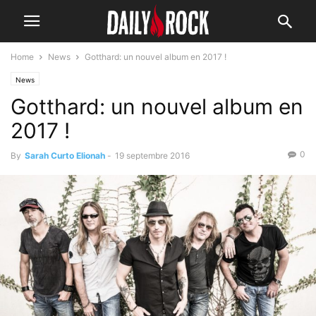
Home
News
Gotthard: un nouvel album en 2017 !
News
Gotthard: un nouvel album en
2017 !
0
By
Sarah Curto Elionah
-
19 septembre 2016