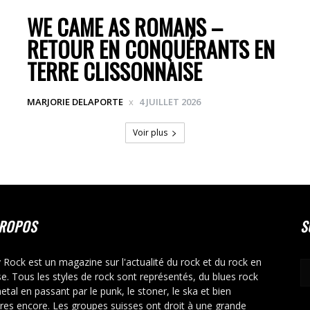
WE CAME AS ROMANS –
RETOUR EN CONQUÉRANTS EN
TERRE CLISSONNAISE
MARJORIE DELAPORTE
4 JUILLET 2026
Voir plus
PROPOS
S
y Rock est un magazine sur l'actualité du rock et du rock en
se. Tous les styles de rock sont représentés, du blues rock
etal en passant par le punk, le stoner, le ska et bien
tres encore. Les groupes suisses ont droit à une grande