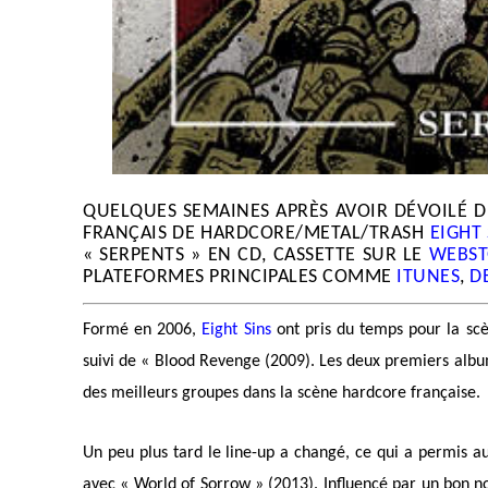
QUELQUES SEMAINES APRÈS AVOIR DÉVOILÉ D
FRANÇAIS DE HARDCORE/METAL/TRASH
EIGHT 
« SERPENTS » EN CD, CASSETTE SUR LE
WEBST
PLATEFORMES PRINCIPALES COMME
ITUNES
,
D
Formé en 2006,
Eight Sins
ont pris du temps pour la scè
suivi de « Blood Revenge (2009). Les deux premiers album
des meilleurs groupes dans la scène hardcore française.
Un peu plus tard le line-up a changé, ce qui a permis a
avec « World of Sorrow » (2013). Influencé par un bon n