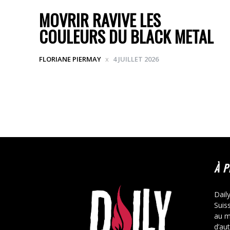
MOVRIR RAVIVE LES
COULEURS DU BLACK METAL
FLORIANE PIERMAY
4 JUILLET 2026
À 
Dail
Suis
au m
d’au