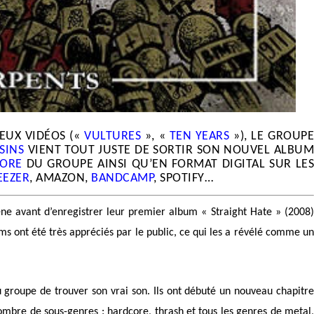
EUX VIDÉOS («
VULTURES
», «
TEN YEARS
»), LE GROUP
SINS
VIENT TOUT JUSTE DE SORTIR SON NOUVEL ALBU
ORE
DU GROUPE AINSI QU’EN FORMAT DIGITAL SUR LES
EEZER
, AMAZON,
BANDCAMP
, SPOTIFY…
ne avant d’enregistrer leur premier album « Straight Hate » (2008
s ont été très appréciés par le public, ce qui les a révélé comme un
u groupe de trouver son vrai son. Ils ont débuté un nouveau chapitre
ombre de sous-genres : hardcore, thrash et tous les genres de metal,