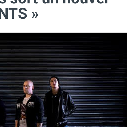
NTS »