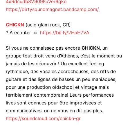
4xRdcudb8V909KuVer6gko
https://
dirtysoundmagnet.bandcamp.c
om/
CHICKN
(acid glam r
ock, GR)
? À écouter ici:
https://bit.ly/2HaH7VA
Si vous ne connaissez pas encore
CHICKN
, un
groupe tout droit venu d’Athènes, c’est le moment ou
jamais de les découvrir ! Un excellent feeling
rythmique, des vocales accrocheuses, des riffs de
guitare et des lignes de basses un peu maniaques,
pour une production oldschool et vintage mais
terriblement contemporaine! Leurs performances
lives sont connues pour être improvisées et
communicatives, on ne vous en dit pas plus.
https://soundcloud.com/
chickn-gr