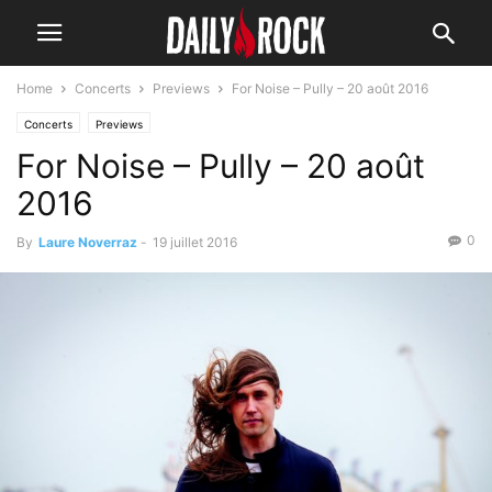
Home
Concerts
Previews
For Noise – Pully – 20 août 2016
Concerts
Previews
For Noise – Pully – 20 août
2016
0
By
Laure Noverraz
-
19 juillet 2016