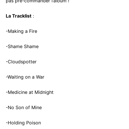
pas pré-commander l’album !
La Tracklist
:
-Making a Fire
-Shame Shame
-Cloudspotter
-Waiting on a War
-Medicine at Midnight
-No Son of Mine
-Holding Poison