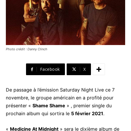
Photo crédit : Danny Clinch
Facebook
X
De passage à l’émission Saturday Night Live ce 7
novembre, le groupe américain en a profité pour
présenter «
Shame Shame
» , premier single du
prochain album qui sortira le
5 février 2021
.
«
Medicine At Midnight
» sera le dixième album de