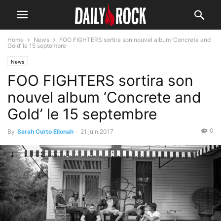
Home
News
FOO FIGHTERS sortira son nouvel album ‘Concrete and
Gold’ le 15 septembre
News
FOO FIGHTERS sortira son
nouvel album ‘Concrete and
Gold’ le 15 septembre
0
By
Sarah Curto Elionah
-
21 juin 2017