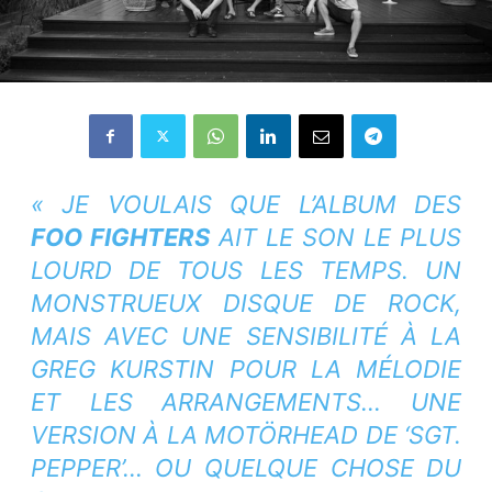
« JE VOULAIS QUE L’ALBUM DES
FOO FIGHTERS
AIT LE SON LE PLUS
LOURD DE TOUS LES TEMPS. UN
MONSTRUEUX DISQUE DE ROCK,
MAIS AVEC UNE SENSIBILITÉ À LA
GREG KURSTIN POUR LA MÉLODIE
ET LES ARRANGEMENTS… UNE
VERSION À LA MOTÖRHEAD DE ‘SGT.
PEPPER’… OU QUELQUE CHOSE DU