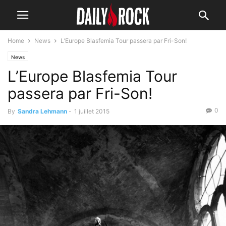
Home
News
L’Europe Blasfemia Tour passera par Fri-Son!
News
L’Europe Blasfemia Tour
passera par Fri-Son!
0
By
Sandra Lehmann
-
1 juillet 2015