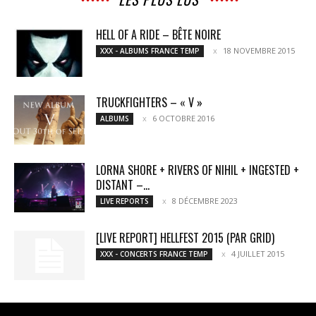
HELL OF A RIDE – BÊTE NOIRE
18 NOVEMBRE 2015
XXX - ALBUMS FRANCE TEMP
TRUCKFIGHTERS – « V »
6 OCTOBRE 2016
ALBUMS
LORNA SHORE + RIVERS OF NIHIL + INGESTED +
DISTANT –...
8 DÉCEMBRE 2023
LIVE REPORTS
[LIVE REPORT] HELLFEST 2015 (PAR GRID)
4 JUILLET 2015
XXX - CONCERTS FRANCE TEMP