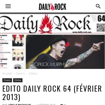
Accueil
Divers
Editos
Divers
Editos
EDITO DAILY ROCK 64 (FÉVRIER
2013)
PAR
JOELLE MICHAUD
1 FÉVRIER 2013
0