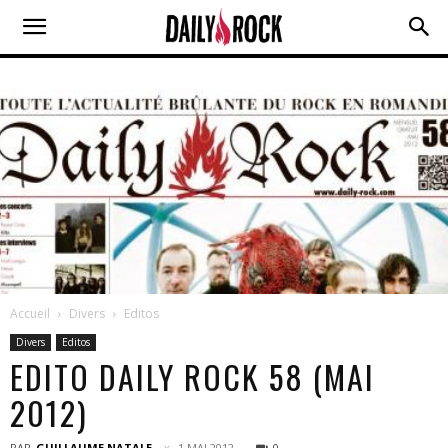
Accueil
Divers
Editos
Divers
Editos
EDITO DAILY ROCK 58 (MAI
2012)
PAR
GUILLAUME NATALE
1 MAI 2012
0