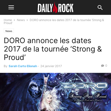
Home
News
DORO annonce les dates 2017 de la tournée ‘Strong &
Proud’
News
DORO annonce les dates
2017 de la tournée ‘Strong &
Proud’
0
By
Sarah Curto Elionah
-
24 janvier 2017