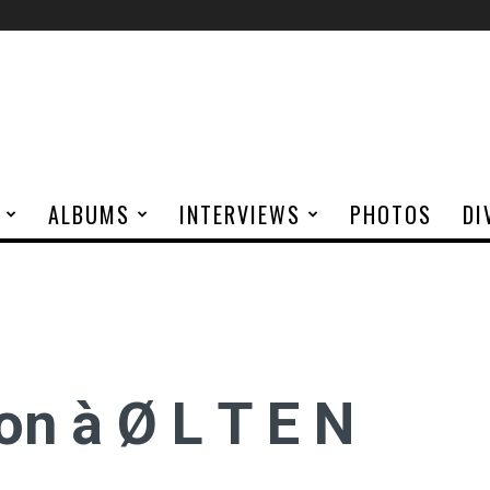
ALBUMS
INTERVIEWS
PHOTOS
DI
n à Ø L T E N