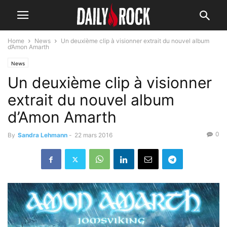
Home
News
Un deuxième clip à visionner extrait du nouvel album
d’Amon Amarth
News
Un deuxième clip à visionner
extrait du nouvel album
d’Amon Amarth
0
By
Sandra Lehmann
-
22 mars 2016