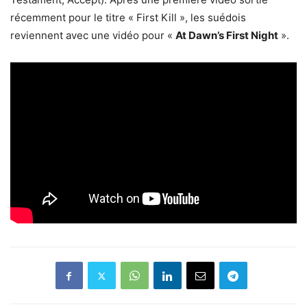
récemment pour le titre « First Kill », les suédois
reviennent avec une vidéo pour «
At Dawn’s First Night
».