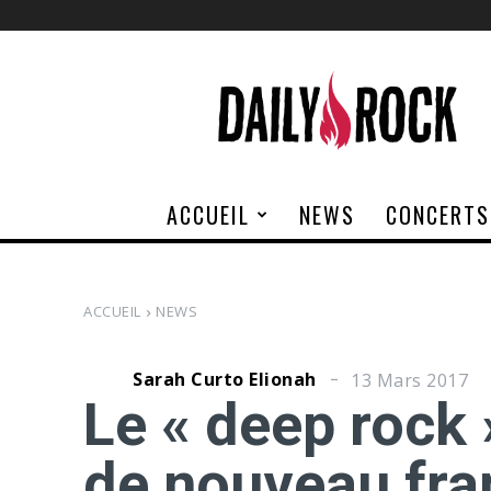
Daily
Rock
ACCUEIL
NEWS
CONCERTS
ACCUEIL
NEWS
Sarah Curto Elionah
13 Mars 2017
Le « deep rock
de nouveau frap