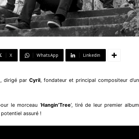
X
WhatsApp
Linkedin
, dirigé par
Cyril
, fondateur et principal compositeur d’un
 pour le morceau ‘
Hangin’Tree
‘, tiré de leur premier albu
otentiel assuré !