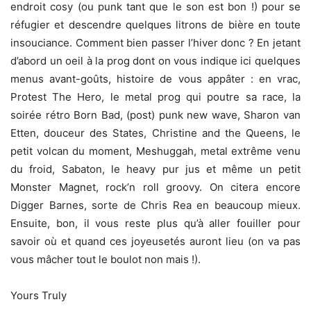
endroit cosy (ou punk tant que le son est bon !) pour se
réfugier et descendre quelques litrons de bière en toute
insouciance. Comment bien passer l’hiver donc ? En jetant
d’abord un oeil à la prog dont on vous indique ici quelques
menus avant-goûts, histoire de vous appâter : en vrac,
Protest The Hero, le metal prog qui poutre sa race, la
soirée rétro Born Bad, (post) punk new wave, Sharon van
Etten, douceur des States, Christine and the Queens, le
petit volcan du moment, Meshuggah, metal extrême venu
du froid, Sabaton, le heavy pur jus et même un petit
Monster Magnet, rock’n roll groovy. On citera encore
Digger Barnes, sorte de Chris Rea en beaucoup mieux.
Ensuite, bon, il vous reste plus qu’à aller fouiller pour
savoir où et quand ces joyeusetés auront lieu (on va pas
vous mâcher tout le boulot non mais !).
Yours Truly