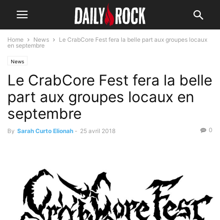
Home
News
Le CrabCore Fest fera la belle part aux groupes locaux
en septembre
News
Le CrabCore Fest fera la belle
part aux groupes locaux en
septembre
0
By
Sarah Curto Elionah
-
25 avril 2018