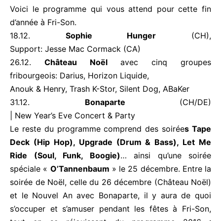
Voici le programme qui vous attend pour cette fin
d’année à Fri-Son.
18.12.
Sophie Hunger
(CH),
Support: Jesse Mac Cormack (CA)
26.12.
Château Noël
avec cinq groupes
fribourgeois: Darius, Horizon Liquide,
Anouk & Henry, Trash K-Stor, Silent Dog, ABaKer
31.12.
Bonaparte
(CH/DE)
| New Year’s Eve Concert & Party
Le reste du programme comprend des soirée
s Tape
Deck (Hip Hop), Upgrade (Drum & Bass), Let Me
Ride (Soul, Funk, Boogie)
… ainsi qu’une soirée
spéciale «
O’Tannenbaum
» le 25 décembre. Entre la
soirée de Noël, celle du 26 décembre (Château Noël)
et le Nouvel An avec Bonaparte, il y aura de quoi
s’occuper et s’amuser pendant les fêtes à Fri-Son,