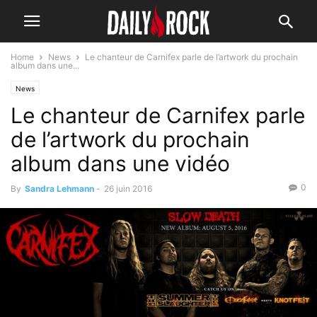
Home
News
Le chanteur de Carnifex parle de l’artwork du prochain
album dans une...
News
Le chanteur de Carnifex parle
de l’artwork du prochain
album dans une vidéo
0
By
Sandra Lehmann
-
26 juin 2016