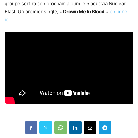
groupe sortira son prochain album le 5 août via Nuclear
Blast. Un premier single, «
Drown Me In Blood
»
en ligne
ici
.