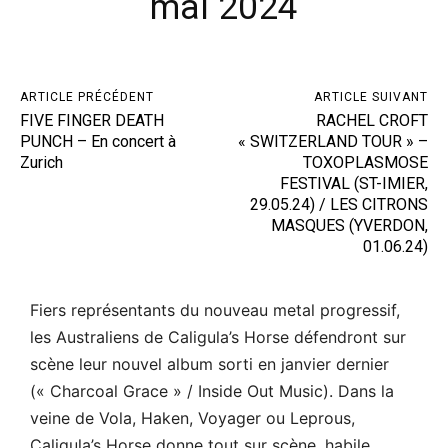
mai 2024
ARTICLE PRÉCÉDENT
ARTICLE SUIVANT
FIVE FINGER DEATH
RACHEL CROFT
PUNCH – En concert à
« SWITZERLAND TOUR » –
Zurich
TOXOPLASMOSE
FESTIVAL (ST-IMIER,
29.05.24) / LES CITRONS
MASQUES (YVERDON,
01.06.24)
Fiers représentants du nouveau metal progressif,
les Australiens de Caligula’s Horse défendront sur
scène leur nouvel album sorti en janvier dernier
(« Charcoal Grace » / Inside Out Music). Dans la
veine de Vola, Haken, Voyager ou Leprous,
Caligula’s Horse donne tout sur scène, habile