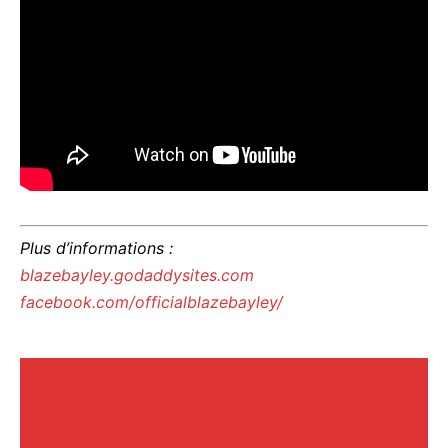
Plus d’informations :
blazebayley.godaddysites.com
facebook.com/officialblazebayley/