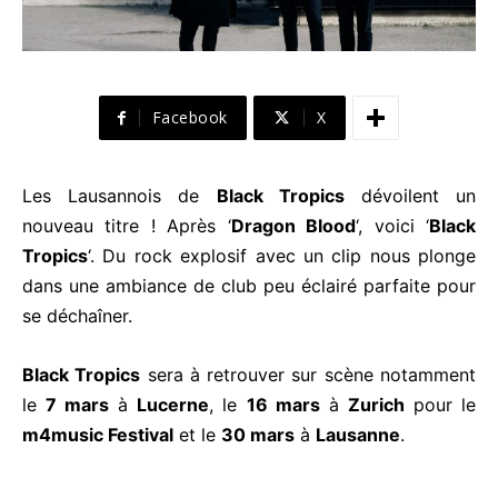
Facebook
X
Les Lausannois de
Black Tropics
dévoilent un
nouveau titre ! Après ‘
Dragon Blood
‘, voici ‘
Black
Tropics
‘. Du rock explosif avec un clip nous plonge
dans une ambiance de club peu éclairé parfaite pour
se déchaîner.
Black Tropics
sera à retrouver sur scène notamment
le
7 mars
à
Lucerne
, le
16 mars
à
Zurich
pour le
m4music Festival
et le
30 mars
à
Lausanne
.