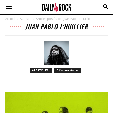
Accueil
Auteurs
Articles postés par Juan Pablo L'Huillier
JUAN PABLO L'HUILLIER
67 ARTICLES
0 Commentaires