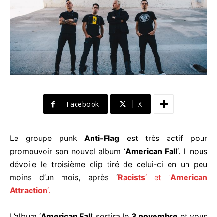
Facebook
X
Le groupe punk
Anti-Flag
est très actif pour
promouvoir son nouvel album ‘
American Fall
‘. Il nous
dévoile le troisième clip tiré de celui-ci en un peu
moins d’un mois, après ‘
Racists
‘ et ‘
American
Attraction
‘.
L’album ‘
American Fall
‘ sortira le
3 novembre
et vous