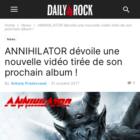
Home
News
ANNIHILATOR dévoile une nouvelle vidéo tirée de son
prochain album !
News
ANNIHILATOR dévoile une
nouvelle vidéo tirée de son
prochain album !
0
By
Antony Pradervand
-
31 octobre 2017