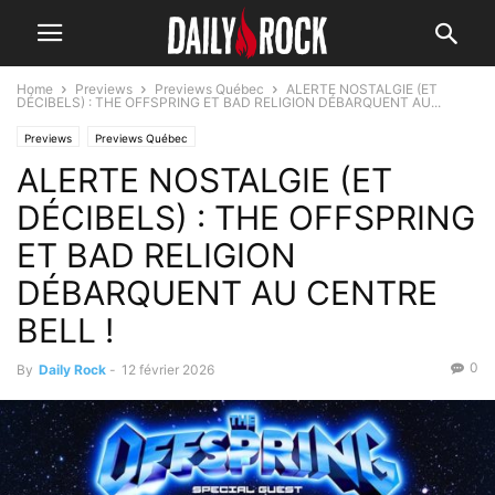
Home
Previews
Previews Québec
ALERTE NOSTALGIE (ET
DÉCIBELS) : THE OFFSPRING ET BAD RELIGION DÉBARQUENT AU...
Previews
Previews Québec
ALERTE NOSTALGIE (ET
DÉCIBELS) : THE OFFSPRING
ET BAD RELIGION
DÉBARQUENT AU CENTRE
BELL !
0
By
Daily Rock
-
12 février 2026