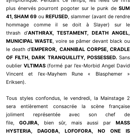
symphonique. Pendant ce temps, les fêlés de riffs
plus énervés pourront pogoter sur le punk de
SUM
41, SHAM 69
ou
REFUSED
, slammer (avant de rendre
hommage comme il se doit à Slayer) sur le
thrash d’
ANTHRAX, TESTAMENT, DEATH ANGEL,
MUNICIPAL WASTE
, voire se pâmer devant black ou
le death d’
EMPEROR,
CANNIBAL CORPSE, CRADLE
OF FILTH, DARK TRANQUILLITY, POSSESSED.
Sans
oublier
VLTIMAS
(formé par l’ex-Morbid Angel David
Vincent et l’ex-Mayhem Rune « Blasphemer »
Eriksen).
Tous styles confondus, le vendredi, la Mainstage 2
sera entièrement consacrée la scène française
joliment représentée avec son chef de
file,
GOJIRA,
bien sûr, mais aussi par
MASS
HYSTERIA, DAGOBA, LOFOFORA, NO ONE IS