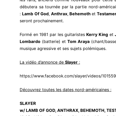
débutera sa tournée par la partie nord-américa
:
Lamb Of God
,
Anthrax
,
Behemoth
et
Testame
seront prochainement.
Formé en 1981 par les guitaristes
Kerry King
et
Lombardo
(batterie) et
Tom Araya
(chant/bass
musique agressive et ses sujets polémiques.
La vidéo d’annonce de
Slayer
:
https://www.facebook.com/slayer/videos/1015
Découvrez toutes les dates nord-américaines :
SLAYER
w/ LAMB OF GOD, ANTHRAX, BEHEMOTH, TE