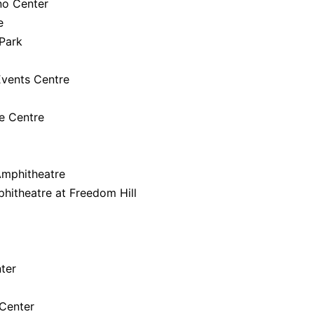
no Center
e
Park
vents Centre
 Centre
mphitheatre
hitheatre at Freedom Hill
ter
Center