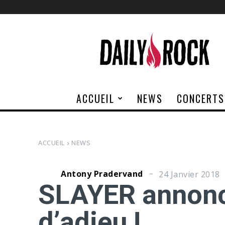
Daily
Rock
ACCUEIL
NEWS
CONCERTS
ACCUEIL
NEWS
Antony Pradervand
24 Janvier 2018
SLAYER annonc
d’adieu !