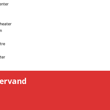
enter
heater
n
tre
ter
ervand