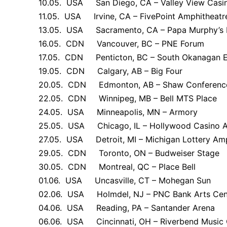
10.05. USA San Diego, CA – Valley View Casi
11.05. USA Irvine, CA – FivePoint Amphitheatr
13.05. USA Sacramento, CA – Papa Murphy’s 
16.05. CDN Vancouver, BC – PNE Forum
17.05. CDN Penticton, BC – South Okanagan E
19.05. CDN Calgary, AB – Big Four
20.05. CDN Edmonton, AB – Shaw Conference
22.05. CDN Winnipeg, MB – Bell MTS Place
24.05. USA Minneapolis, MN – Armory
25.05. USA Chicago, IL – Hollywood Casino A
27.05. USA Detroit, MI – Michigan Lottery Amp
29.05. CDN Toronto, ON – Budweiser Stage
30.05. CDN Montreal, QC – Place Bell
01.06. USA Uncasville, CT – Mohegan Sun
02.06. USA Holmdel, NJ – PNC Bank Arts Cen
04.06. USA Reading, PA – Santander Arena
06.06. USA Cincinnati, OH – Riverbend Music 