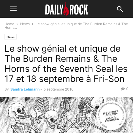
Home
News
Le show génial et unique de The Burden Remains & The
Horns...
News
Le show génial et unique de
The Burden Remains & The
Horns of the Seventh Seal les
17 et 18 septembre à Fri-Son
0
By
Sandra Lehmann
-
5 septembre 2016