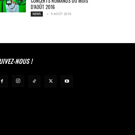
CONCERTS ROMANDS DU MOIS
D’AOÛT 2016
9 AOÛT 2016
NEWS
UIVEZ-NOUS !