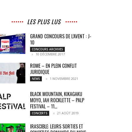
LES PLUS LUS
GRAND CONCOURS DE L’AVENT : J-
10
CONCOURS ARCHIVES
10 DÉCEMBRE 2017
ROME – EN PLEIN CONFLIT
JURIDIQUE
1 NOVEMBRE 2021
NEWS
BLACK MOUNTAIN, KIKAGAKU
MOYO, IAH ROCKLETTE – PALP
FESTIVAL – 11...
21 AOÛT 2019
CONCERTS
IRASCIBLE: LEURS SORTIES ET