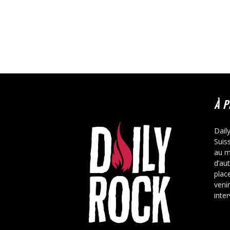
À 
Dail
Suis
au m
d’au
place
veni
inte