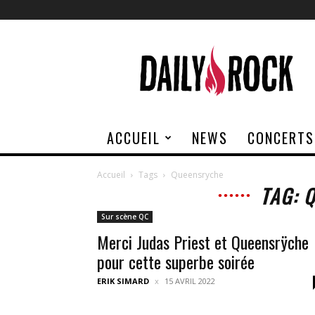
Daily
Rock
ACCUEIL
NEWS
CONCERTS
Accueil
Tags
Queensryche
TAG: 
Sur scène QC
Merci Judas Priest et Queensrÿche
pour cette superbe soirée
ERIK SIMARD
15 AVRIL 2022