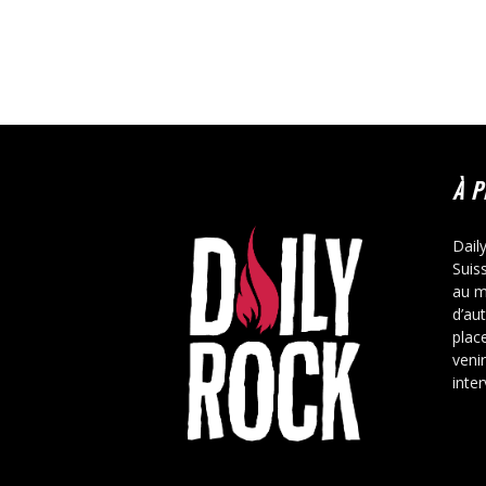
À 
Dail
Suis
au m
d’au
place
veni
inte