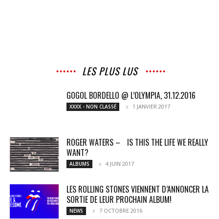
LES PLUS LUS
GOGOL BORDELLO @ L’OLYMPIA, 31.12.2016
1 JANVIER 2017
XXXX - NON CLASSÉ
ROGER WATERS – IS THIS THE LIFE WE REALLY
WANT?
4 JUIN 2017
ALBUMS
LES ROLLING STONES VIENNENT D’ANNONCER LA
SORTIE DE LEUR PROCHAIN ALBUM!
7 OCTOBRE 2016
NEWS