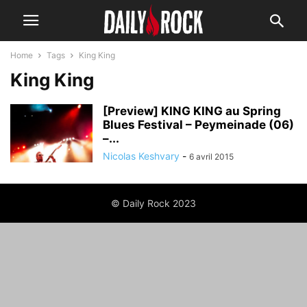
Home
Tags
King King
King King
[Preview] KING KING au Spring
Blues Festival – Peymeinade (06)
–...
Nicolas Keshvary
-
6 avril 2015
© Daily Rock 2023