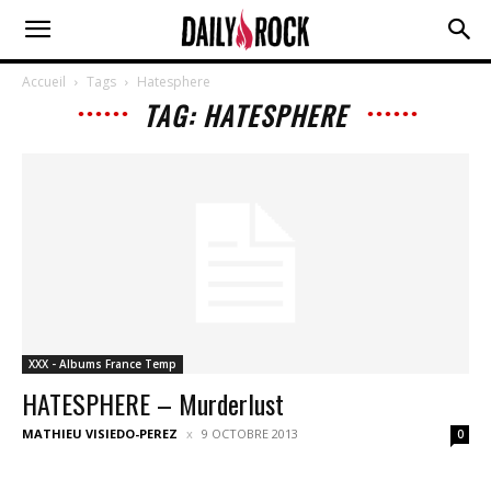
Accueil
Tags
Hatesphere
TAG: HATESPHERE
XXX - Albums France Temp
HATESPHERE – Murderlust
MATHIEU VISIEDO-PEREZ
9 OCTOBRE 2013
0