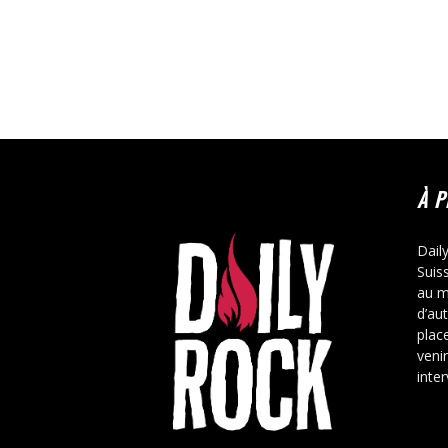
À 
Dail
Suis
au m
d’au
place
veni
inte